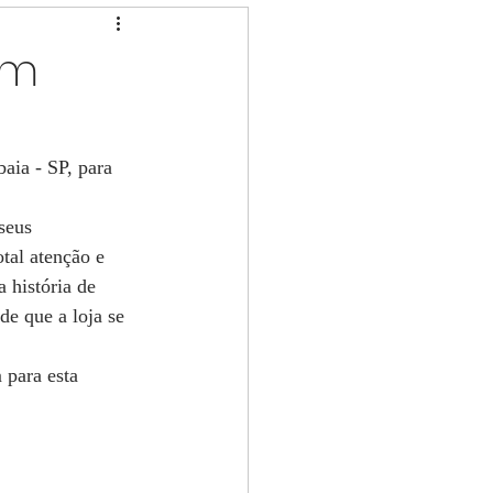
em
aia - SP, para 
seus 
tal atenção e 
história de 
de que a loja se 
 para esta 