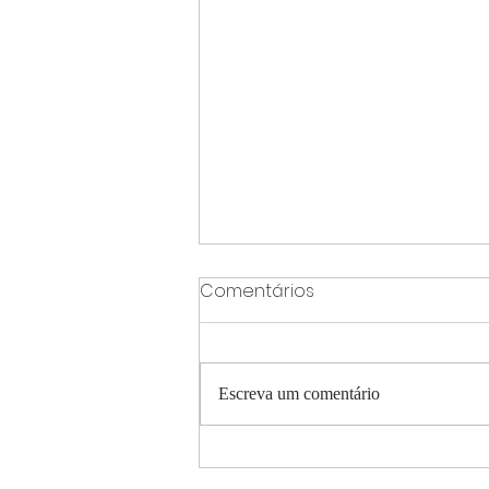
Comentários
Escreva um comentário
A Coxixo durante a COVID-