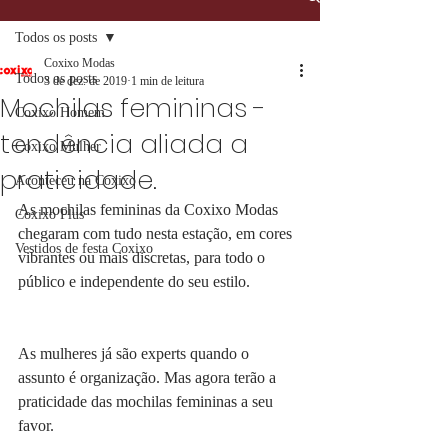
Todos os posts
Coxixo Modas
Todos os posts
3 de dez. de 2019
1 min de leitura
Mochilas femininas -
Coxixo Homem
tendência aliada a
Coxixo Mulher
praticidade.
Aconteceu na Coxixo
As mochilas femininas da Coxixo Modas 
Coxixo Plus
chegaram com tudo nesta estação, em cores 
Vestidos de festa Coxixo
vibrantes ou mais discretas, para todo o 
público e independente do seu estilo. 
As mulheres já são experts quando o 
assunto é organização. Mas agora terão a 
praticidade das mochilas femininas a seu 
favor. 