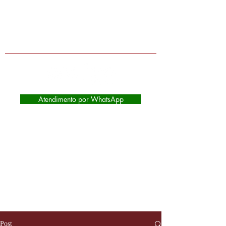
Lojas físicas em Extrema-MG, Itapeva-
MG e Camanducaia-MG | Atendimento
de segunda à sábado das 9:00 as
17:45
Atendimento por WhatsApp
Post