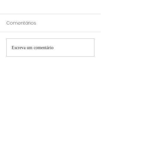
Comentários
Conjuntos Com
A moda chega aqui
Escreva um comentário
primeiro