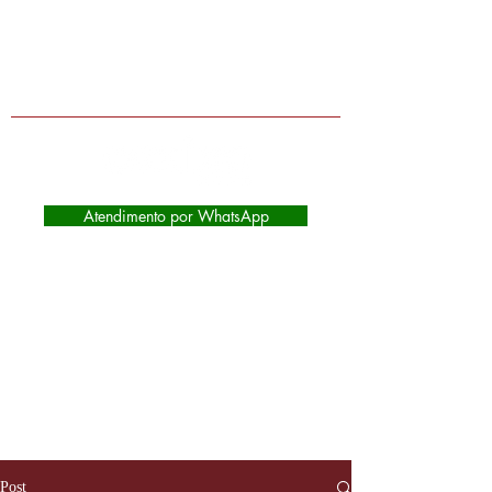
Lojas físicas em Extrema-MG, Itapeva-
MG e Camanducaia-MG | Atendimento
de segunda à sábado das 9:00 as
17:45
Atendimento por WhatsApp
Post