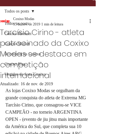
Todos os posts
Coxixo Modas
Todos os posts
15 de nov. de 2019
1 min de leitura
Tarcísio Cirino - atleta
Coxixo Homem
patrocinado da Coxixo
Coxixo Mulher
Modas se destaca em
Aconteceu na Coxixo
competição
Coxixo Plus
internacional
Vestidos de festa Coxixo
Atualizado:
16 de nov. de 2019
As lojas Coxixo Modas se orgulham da 
grande conquista do atleta de Extrema MG 
Tarcísio Cirino, que consagrou-se VICE 
CAMPEÃO - no torneio ARGENTINA 
OPEN - (evento de jiu jitsu mais importante 
da América do Sul, que completa sua 10 
edição) na cidade de Buenos Aires ARG. 