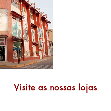
Há 35 anos, trazendo
o que há de tendênc
moda, por um preço j
Sempre com a missão 
elegante e confortável
Visite as nossas lojas