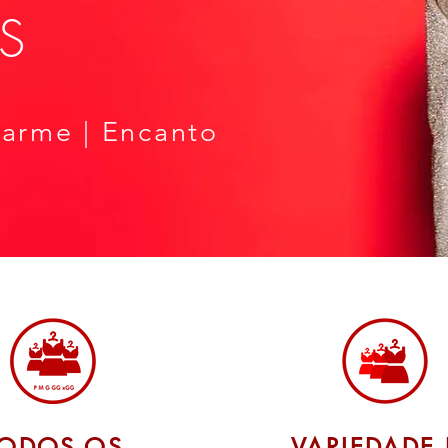
S
harme | Encanto
TODOS OS
VARIEDADE 