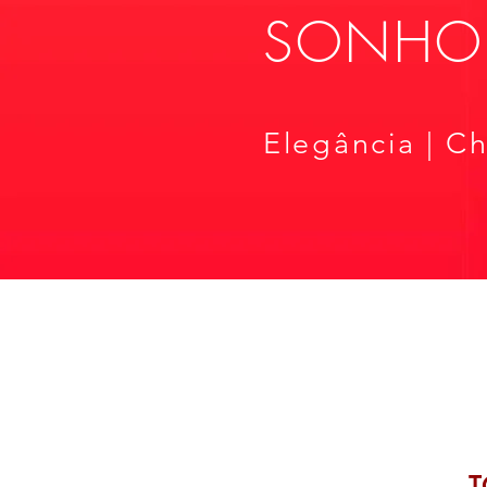
SONHO
Elegância | C