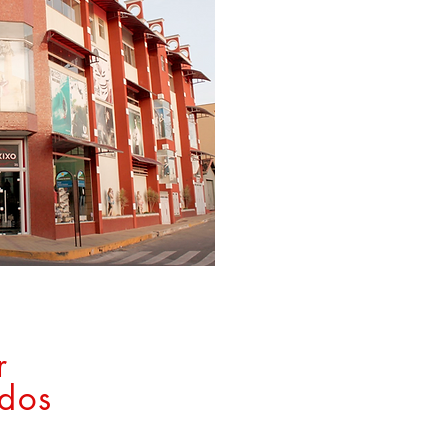
A Coxixo há 35
Sul de Minas o
tendência no 
Sempre com a m
sinta-se linda, 
r
idos