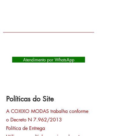
Lojas físicas em Extrema-MG, Itapeva-
MG e Camanducaia-MG | Atendimento
de segunda à sábado das 9:00 as
17:45
Atendimento por WhatsApp
Políticas do Site
A COXIXO MODAS trabalha conforme
o Decreto N 7.962/2013
Política de Entrega