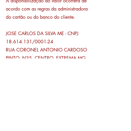
A disponibilização do valor ocorrerá de
acordo com as regras da administradora
do cartão ou do banco do cliente.
JOSE CARLOS DA SILVA ME - CNPJ
18.614.131
/0001-24
RUA CORONEL ANTONIO CARDOSO
PINTO, N35, CENTRO, EXTREMA MG -
CEP
37.640-000
TELEFONE
035 3435 2203
- WHATS
APP
35 9 9144 2528
HORÁRIO DE FUNCIONAMENTO: DE
SEGUNDA A SABADO, ENTRE 9H00 E
17H00
Acesse a Política de Compra