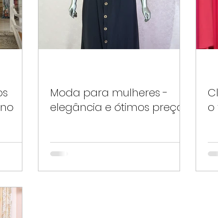
os
Moda para mulheres -
C
ano
elegância e ótimos preços
o 