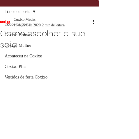
Todos os posts
Coxixo Modas
Todos os posts
19 de fev. de 2020
2 min de leitura
Como escolher a sua
Coxixo Homem
saia
Coxixo Mulher
Aconteceu na Coxixo
Coxixo Plus
Vestidos de festa Coxixo