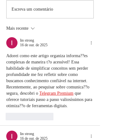
Conjuntos Com
A moda chega aqui
Escreva um comentário
primeiro
Mais recente
lin strong
16 de out. de 2025
Adorei como este artigo organiza informa??es 
complexas de maneira t?o acessível! Essa 
habilidade de simplificar conceitos sem perder 
profundidade me fez refletir sobre como 
buscamos conhecimento confiável na internet. 
Recentemente, ao pesquisar sobre comunica??o 
segura, descobri o 
Telegram Premium
 que 
oferece tutoriais passo a passo valiosíssimos para 
otimiza??o de ferramentas digitais.
Curtir
Responder
lin strong
16 de out. de 2025