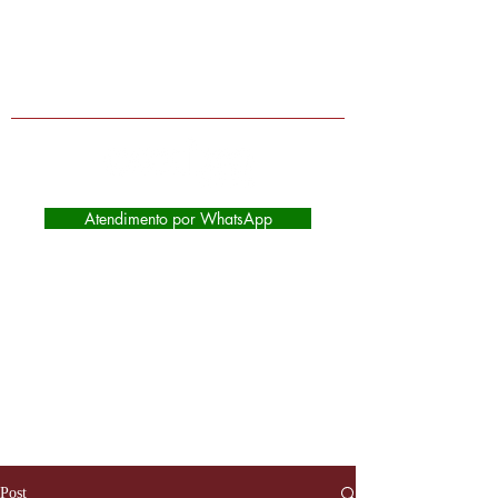
Lojas físicas em Extrema-MG, Itapeva-
MG e Camanducaia-MG | Atendimento
de segunda à sábado das 9:00 as
17:45
Atendimento por WhatsApp
Post