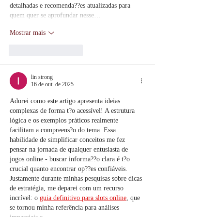
detalhadas e recomenda??es atualizadas para 
quem quer se aprofundar nesse…
Mostrar mais
Curtir
Responder
lin strong
16 de out. de 2025
Adorei como este artigo apresenta ideias 
complexas de forma t?o acessível! A estrutura 
lógica e os exemplos práticos realmente 
facilitam a compreens?o do tema. Essa 
habilidade de simplificar conceitos me fez 
pensar na jornada de qualquer entusiasta de 
jogos online - buscar informa??o clara é t?o 
crucial quanto encontrar op??es confiáveis. 
Justamente durante minhas pesquisas sobre dicas 
de estratégia, me deparei com um recurso 
incrível: o 
guia definitivo para slots online
, que 
se tornou minha referência para análises 